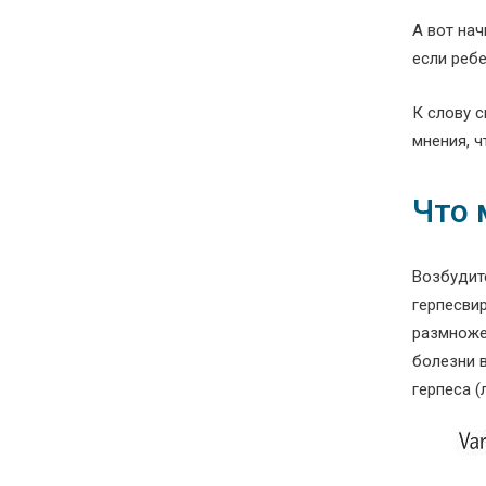
А вот нач
если ребе
К слову 
мнения, ч
Что 
Возбудит
герпесвир
размноже
болезни 
герпеса (