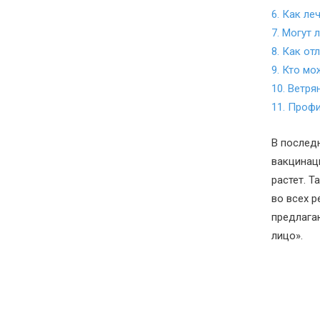
6. Как ле
7. Могут
8. Как от
9. Кто мо
10. Ветря
11.
Профи
В послед
вакцинац
растет. Т
во всех р
предлагаю
лицо».