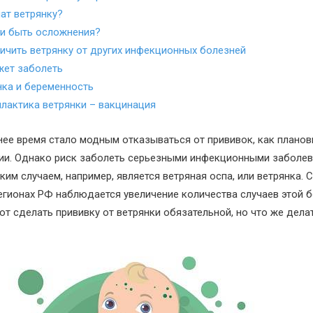
чат ветрянку?
 ли быть осложнения?
личить ветрянку от других инфекционных болезней
жет заболеть
нка и беременность
лактика ветрянки – вакцинация
нее время стало модным отказываться от прививок, как планов
ии. Однако риск заболеть серьезными инфекционными заболеван
аким случаем, например, является ветряная оспа, или ветрянка
егионах РФ наблюдается увеличение количества случаев этой б
т сделать прививку от ветрянки обязательной, но что же делат