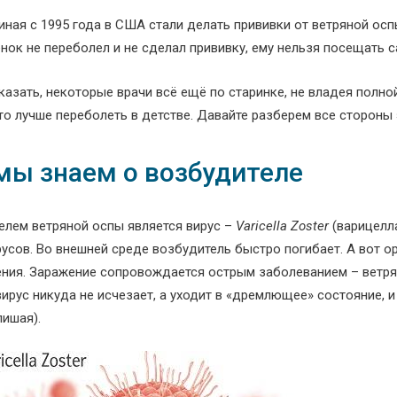
иная с 1995 года в США стали делать прививки от ветряной осп
нок не переболел и не сделал прививку, ему нельзя посещать 
сказать, некоторые врачи всё ещё по старинке, не владея полн
то лучше переболеть в детстве. Давайте разберем все стороны 
мы знаем о возбудителе
елем ветряной оспы является вирус –
Varicella Zoster
(варицелла
усов. Во внешней среде возбудитель быстро погибает. А вот о
ния. Заражение сопровождается острым заболеванием – ветрян
вирус никуда не исчезает, а уходит в «дремлющее» состояние,
лишая).