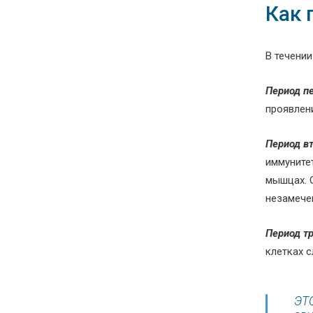
Как 
В течени
Период п
проявлен
Период в
иммуните
мышцах. 
незамечен
Период т
клетках 
ЭТ