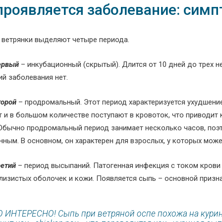
проявляется заболевание: сим
и ветрянки выделяют четыре периода.
ервый
– инкубационный (скрытый). Длится от 10 дней до трех н
ий заболевания нет.
торой
– продромальный. Этот период характеризуется ухудшени
т и в большом количестве поступают в кровоток, что приводит
Обычно продромальный период занимает несколько часов, поэ
ным. В основном, он характерен для взрослых, у которых може
ретий
– период высыпаний. Патогенная инфекция с током крови 
слизистых оболочек и кожи. Появляется сыпь – основной призна
О ИНТЕРЕСНО! Сыпь при ветряной оспе похожа на кури