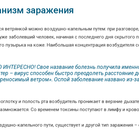
низм заражения
ся ветрянкой можно воздушно-капельным путем: при разговоре,
 уже заболевший человек, начиная с последнего дня скрытого 
го пузырька на коже. Наибольшая концентрация возбудителя со
О ИНТЕРЕСНО! Свое название болезнь получила именно
тер – вирус способен быстро преодолеть расстояние д
реносимый ветром». Оспой заболевание названо из-за
оглотку и полость рта возбудитель проникает в верхние дыхате
размножается. Со временем токсины поступают в лимфу и кров
душно-капельного пути, существует и другой тип заражения – о