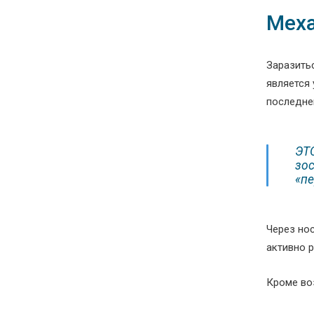
Меха
Заразить
является
последне
ЭТ
зос
«пе
Через нос
активно 
Кроме воз