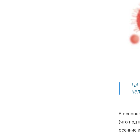
НА 
чел
В
основно
(что под
осенние 