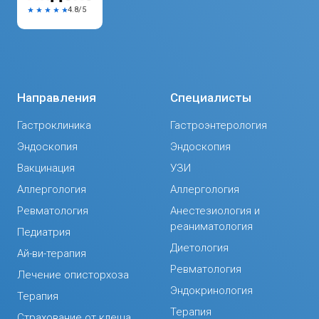
4.8/5
Направления
Специалисты
Гастроклиника
Гастроэнтерология
Эндоскопия
Эндоскопия
Вакцинация
УЗИ
Аллергология
Аллергология
Ревматология
Анестезиология и
реаниматология
Педиатрия
Диетология
Ай-ви-терапия
Ревматология
Лечение описторхоза
Эндокринология
Терапия
Терапия
Страхование от клеща