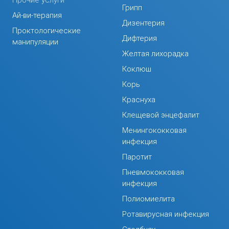
Прочие услуги
Грипп
Ай-ви-терапия
Дизентерия
Проктологические
Дифтерия
манипуляции
Желтая лихорадка
Коклюш
Корь
Краснуха
Клещевой энцефалит
Менингококковая
инфекция
Паротит
Пневмококковая
инфекция
Полиомиелита
Ротавирусная инфекция