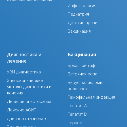
Инфектология
Педиатрия
Детские врачи
Вакцинация
Диагностика и
Вакцинация
лечение
Брюшной тиф
УЗИ-диагностика
Ветряная оспа
Эндоскопические
Вирус папилломы
методы диагностики и
человека
лечения
Гемофильная инфекция
Лечение описторхоза
Гепатит А
Лечение АСИТ
Гепатит В
Дневной стационар
Герпес