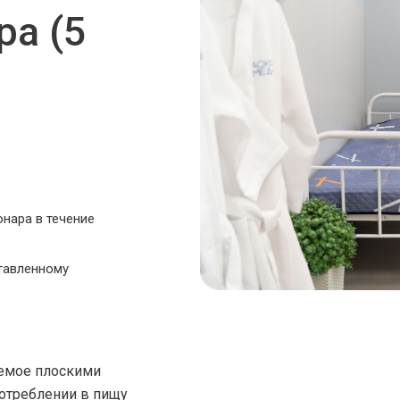
ра (5
нара в течение
ставленному
аемое плоскими
отреблении в пищу