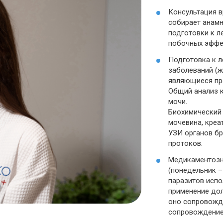
Консультация в
собирает анамн
подготовки к л
побочных эффе
Подготовка к л
заболеваний (ж
являющиеся пр
Общий анализ к
мочи.
Биохимический 
мочевина, креа
УЗИ органов б
протоков.
Медикаментозно
(понедельник –
паразитов испо
применение дол
оно сопровожд
сопровождение