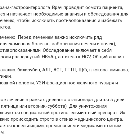
рача-гастроэнтеролога. Врач проводит осмотр пациента,
ез и назначает необходимые анализы и обследования для
ечению, чтобы исключить противопоказания и избежать
ктов.
ечению. Перед лечением важно исключить ряд
елчекаменная болезнь, заболевания печени и почек),
отивопоказаниями. Обследование включает в себя:
рови развернутый, HBsAg, антитела к HCV, Общий анализ
анализ: билирубин, АЛТ, АСТ, ГГТП, ЩФ, глюкоза, амилаза,
тинин.
рюшной полости, УЗИ фракционное желчного пузыря и
е лечение в рамках дневного стационара длится 5 дней
 пятница или вторник-суббота). Для уничтожения
льзуются специальный противогельминтный препарат. Их
жно происходить строго в стенах медицинского центра,
ается капельницами, промыванием и медикаментозным
м.