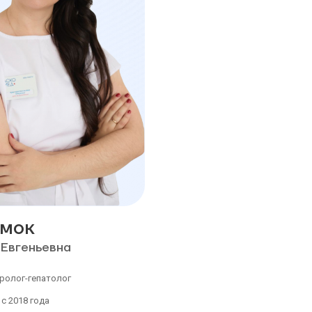
мок
 Евгеньевна
ролог-гепатолог
с 2018 года