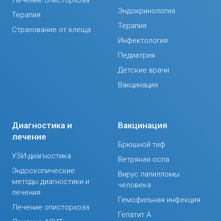
Эндокринология
Терапия
Терапия
Страхование от клеща
Инфектология
Педиатрия
Детские врачи
Вакцинация
Диагностика и
Вакцинация
лечение
Брюшной тиф
УЗИ-диагностика
Ветряная оспа
Эндоскопические
Вирус папилломы
методы диагностики и
человека
лечения
Гемофильная инфекция
Лечение описторхоза
Гепатит А