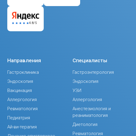
4.8/5
Направления
Специалисты
Гастроклиника
Гастроэнтерология
Эндоскопия
Эндоскопия
Вакцинация
УЗИ
Аллергология
Аллергология
Ревматология
Анестезиология и
реаниматология
Педиатрия
Диетология
Ай-ви-терапия
Ревматология
Лечение описторхоза