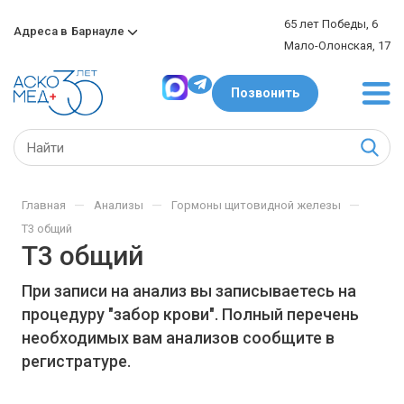
65 лет Победы, 6
Адреса в
Барнауле
Мало-Олонская, 17
Позвонить
—
—
—
Главная
Анализы
Гормоны щитовидной железы
Т3 общий
Т3 общий
При записи на анализ вы записываетесь на
процедуру "забор крови". Полный перечень
необходимых вам анализов сообщите в
регистратуре.