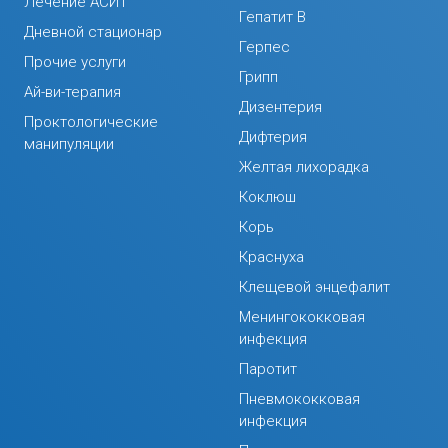
Лечение АСИТ
Гепатит В
Дневной стационар
Герпес
Прочие услуги
Грипп
Ай-ви-терапия
Дизентерия
Проктологические
Дифтерия
манипуляции
Желтая лихорадка
Коклюш
Корь
Краснуха
Клещевой энцефалит
Менингококковая
инфекция
Паротит
Пневмококковая
инфекция