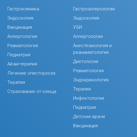
Гастроклиника
Гастроэнтерология
Эндоскопия
Эндоскопия
Вакцинация
УЗИ
Аллергология
Аллергология
Ревматология
Анестезиология и
реаниматология
Педиатрия
Диетология
Ай-ви-терапия
Ревматология
Лечение описторхоза
Эндокринология
Терапия
Терапия
Страхование от клеща
Инфектология
Педиатрия
Детские врачи
Вакцинация