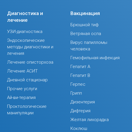
Диагностика и
Вакцинация
лечение
Брюшной тиф
УЗИ-диагностика
Ветряная оспа
Эндоскопические
Вирус папилломы
методы диагностики и
человека
лечения
Гемофильная инфекция
Лечение описторхоза
Гепатит А
Лечение АСИТ
Гепатит В
Дневной стационар
Герпес
Прочие услуги
Грипп
Ай-ви-терапия
Дизентерия
Проктологические
Дифтерия
манипуляции
Желтая лихорадка
Коклюш