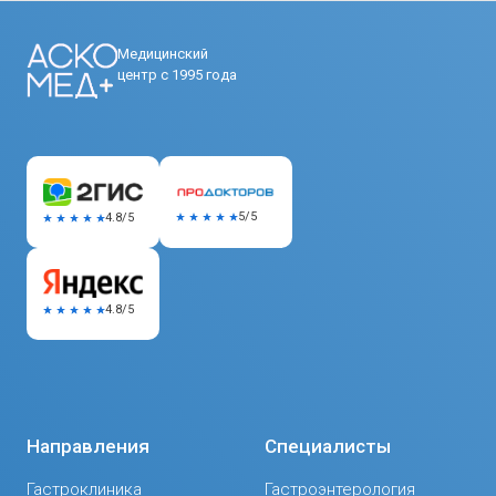
Медицинский
центр с 1995 года
5/5
4.8/5
4.8/5
Направления
Специалисты
Гастроклиника
Гастроэнтерология