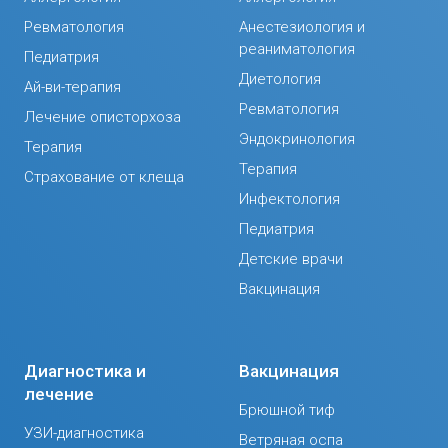
Ревматология
Анестезиология и
реаниматология
Педиатрия
Диетология
Ай-ви-терапия
Ревматология
Лечение описторхоза
Эндокринология
Терапия
Терапия
Страхование от клеща
Инфектология
Педиатрия
Детские врачи
Вакцинация
Диагностика и
Вакцинация
лечение
Брюшной тиф
УЗИ-диагностика
Ветряная оспа