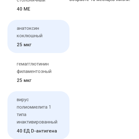
столбнячный
40 МЕ
анатоксин
коклюшный
25 мкг
гемагглютинин
филаментозный
25 мкг
вирус
полиомиелита 1
типа
инактивированный
40 ЕД D-антигена