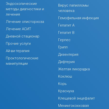
Эндоскопические
Вирус папилломы
методы диагностики и
человека
лечения
Гемофильная инфекция
Лечение описторхоза
Гепатит А
Лечение АСИТ
Гепатит В
Дневной стационар
Герпес
Прочие услуги
Грипп
Ай-ви-терапия
Дизентерия
Проктологические
Дифтерия
манипуляции
Желтая лихорадка
Коклюш
Корь
Краснуха
Клещевой энцефалит
Менингококковая