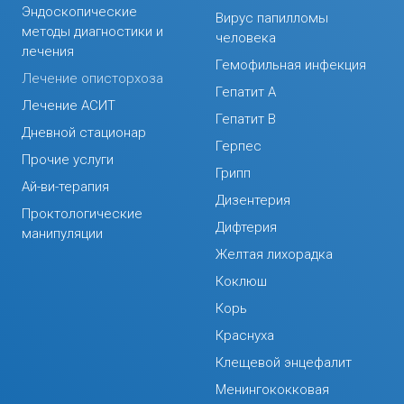
Эндоскопические
Вирус папилломы
методы диагностики и
человека
лечения
Гемофильная инфекция
Лечение описторхоза
Гепатит А
Лечение АСИТ
Гепатит В
Дневной стационар
Герпес
Прочие услуги
Грипп
Ай-ви-терапия
Дизентерия
Проктологические
Дифтерия
манипуляции
Желтая лихорадка
Коклюш
Корь
Краснуха
Клещевой энцефалит
Менингококковая