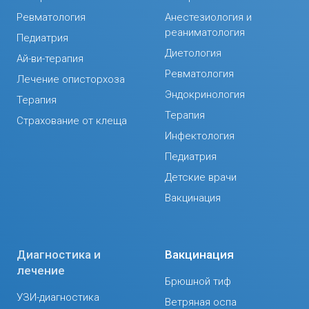
Ревматология
Анестезиология и
реаниматология
Педиатрия
Диетология
Ай-ви-терапия
Ревматология
Лечение описторхоза
Эндокринология
Терапия
Терапия
Страхование от клеща
Инфектология
Педиатрия
Детские врачи
Вакцинация
Диагностика и
Вакцинация
лечение
Брюшной тиф
УЗИ-диагностика
Ветряная оспа