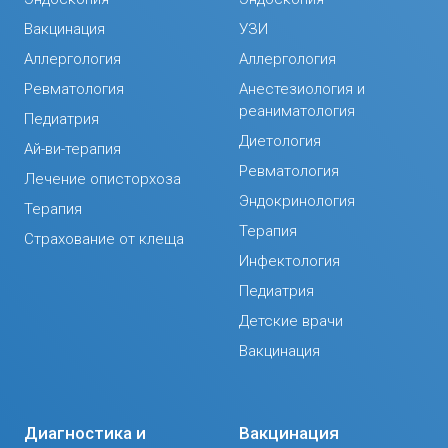
Вакцинация
УЗИ
Аллергология
Аллергология
Ревматология
Анестезиология и
реаниматология
Педиатрия
Диетология
Ай-ви-терапия
Ревматология
Лечение описторхоза
Эндокринология
Терапия
Терапия
Страхование от клеща
Инфектология
Педиатрия
Детские врачи
Вакцинация
Диагностика и
Вакцинация