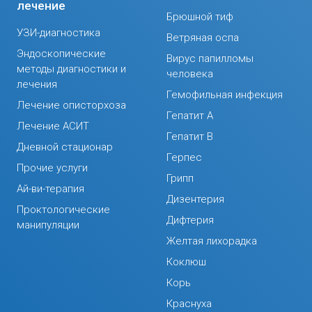
лечение
Брюшной тиф
УЗИ-диагностика
Ветряная оспа
Эндоскопические
Вирус папилломы
методы диагностики и
человека
лечения
Гемофильная инфекция
Лечение описторхоза
Гепатит А
Лечение АСИТ
Гепатит В
Дневной стационар
Герпес
Прочие услуги
Грипп
Ай-ви-терапия
Дизентерия
Проктологические
Дифтерия
манипуляции
Желтая лихорадка
Коклюш
Корь
Краснуха