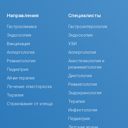
Направления
Специалисты
Гастроклиника
Гастроэнтерология
Эндоскопия
Эндоскопия
Вакцинация
УЗИ
Аллергология
Аллергология
Ревматология
Анестезиология и
реаниматология
Педиатрия
Диетология
Ай-ви-терапия
Ревматология
Лечение описторхоза
Эндокринология
Терапия
Терапия
Страхование от клеща
Инфектология
Педиатрия
Детские врачи