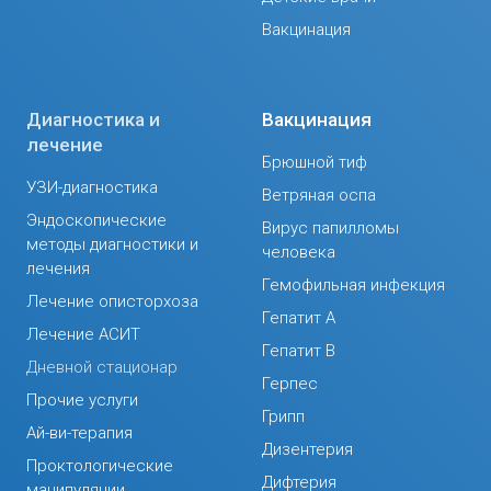
Вакцинация
Диагностика и
Вакцинация
лечение
Брюшной тиф
УЗИ-диагностика
Ветряная оспа
Эндоскопические
Вирус папилломы
методы диагностики и
человека
лечения
Гемофильная инфекция
Лечение описторхоза
Гепатит А
Лечение АСИТ
Гепатит В
Дневной стационар
Герпес
Прочие услуги
Грипп
Ай-ви-терапия
Дизентерия
Проктологические
Дифтерия
манипуляции