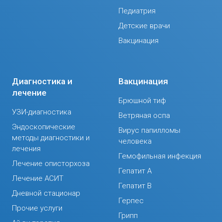
Педиатрия
Детские врачи
Вакцинация
Диагностика и
Вакцинация
лечение
Брюшной тиф
УЗИ-диагностика
Ветряная оспа
Эндоскопические
Вирус папилломы
методы диагностики и
человека
лечения
Гемофильная инфекция
Лечение описторхоза
Гепатит А
Лечение АСИТ
Гепатит В
Дневной стационар
Герпес
Прочие услуги
Грипп