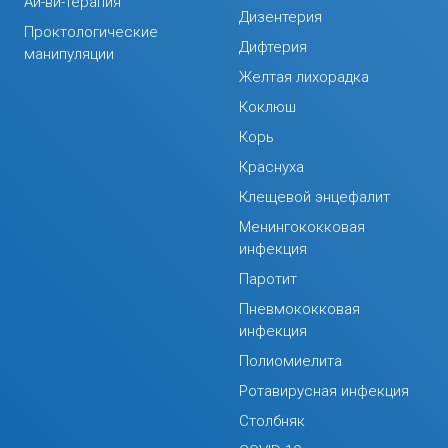
Ай-ви-терапия
Дизентерия
Проктологические
Дифтерия
манипуляции
Желтая лихорадка
Коклюш
Корь
Краснуха
Клещевой энцефалит
Менингококковая
инфекция
Паротит
Пневмококковая
инфекция
Полиомиелита
Ротавирусная инфекция
Столбняк