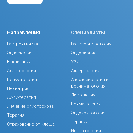
Направления
Специалисты
Гастроклиника
Гастроэнтерология
Эндоскопия
Эндоскопия
Вакцинация
УЗИ
Аллергология
Аллергология
Ревматология
Анестезиология и
реаниматология
Педиатрия
Диетология
Ай-ви-терапия
Ревматология
Лечение описторхоза
Эндокринология
Терапия
Терапия
Страхование от клеща
Инфектология