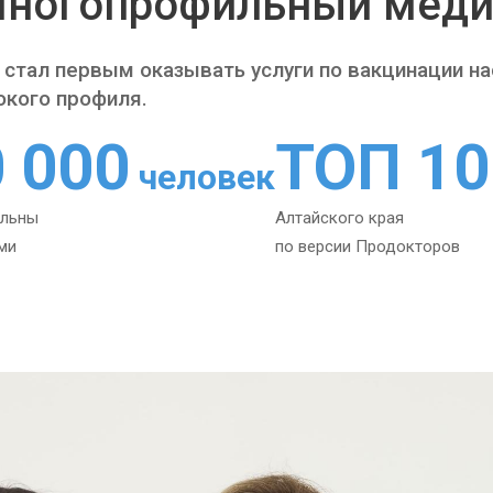
ногопрофильный меди
 стал первым оказывать услуги по вакцинации н
окого профиля.
0 000
ТОП 10
человек
ольны
Алтайского края
ми
по версии Продокторов