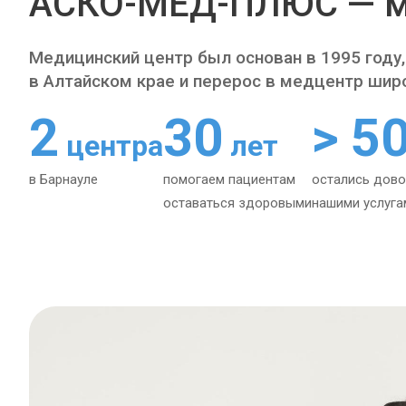
АСКО-МЕД-ПЛЮС — м
Медицинский центр был основан в 1995 году,
в Алтайском крае и перерос в медцентр шир
2
30
> 5
центра
лет
в Барнауле
помогаем пациентам
остались дов
оставаться здоровыми
нашими услуга