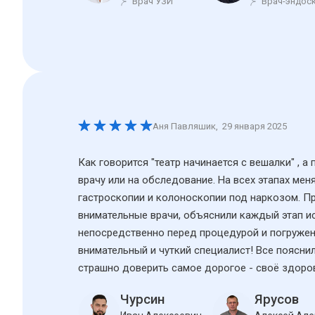
Врач УЗИ
Врач-эндос
Аня Павляшик
,
29 января 2025
Как говорится "театр начинается с вешалки" , а
врачу или на обследование. На всех этапах ме
гастроскопии и колоноскопии под наркозом. Пр
внимательные врачи, объяснили каждый этап ис
непосредственно перед процедурой и погружен
внимательный и чуткий специалист! Все поясни
страшно доверить самое дорогое - своё здоро
Чурсин
Ярусов