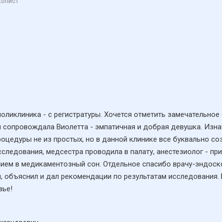
копист
 поликлиника - с регистратуры. Хочется отметить замечательное
ня сопровождала Виолетта - эмпатичная и добрая девушка. Из
оцедуры не из простых, но в данной клинике все буквально со
следования, медсестра проводила в палату, анестезиолог - пр
ием в медикаментозный сон. Отдельное спасибо врачу-эндоскоп
л, объяснил и дал рекомендации по результатам исследования. 
вье!