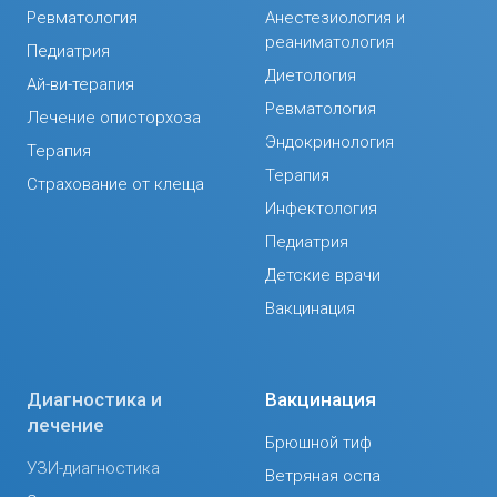
Ревматология
Анестезиология и
реаниматология
Педиатрия
Диетология
Ай-ви-терапия
Ревматология
Лечение описторхоза
Эндокринология
Терапия
Терапия
Страхование от клеща
Инфектология
Педиатрия
Детские врачи
Вакцинация
Диагностика и
Вакцинация
лечение
Брюшной тиф
УЗИ-диагностика
Ветряная оспа