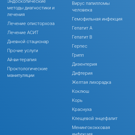
Эндоскопические
Вирус папилломы
методы диагностики и
человека
лечения
Гемофильная инфекция
Лечение описторхоза
Гепатит А
Лечение АСИТ
Гепатит В
Дневной стационар
Герпес
Прочие услуги
Грипп
Ай-ви-терапия
Дизентерия
Проктологические
Дифтерия
манипуляции
Желтая лихорадка
Коклюш
Корь
Краснуха
Клещевой энцефалит
Менингококковая
инфекция