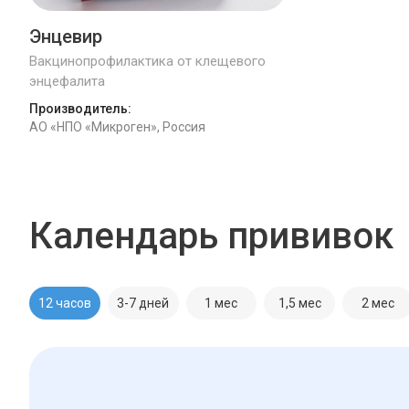
Энцевир
Вакцинопрофилактика от клещевого
энцефалита
Производитель:
АО «НПО «Микроген», Россия
Календарь прививок
12 часов
3-7 дней
1 мес
1,5 мес
2 мес