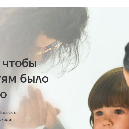
 чтобы
тям было
но
й язык с
оходит