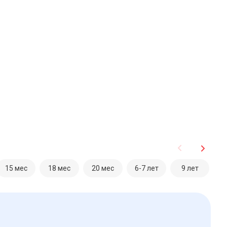
15 мес
18 мес
20 мес
6-7 лет
9 лет
1