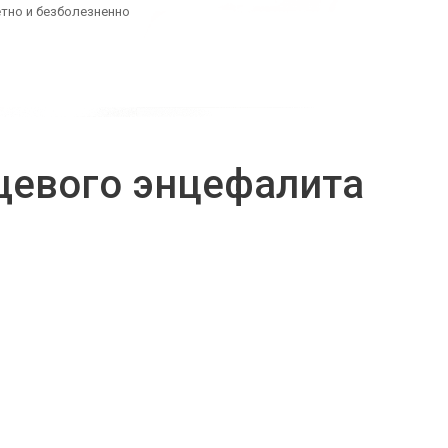
тно и безболезненно
щевого энцефалита