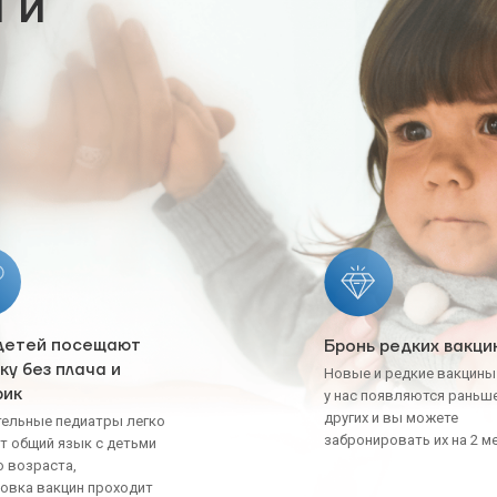
 и
детей посещают
Бронь редких вакци
ку без плача и
Новые и редкие вакцин
рик
у нас появляются рань
других и вы можете
ельные педиатры легко
забронировать их на 2 м
т общий язык с детьми
 возраста,
овка вакцин проходит