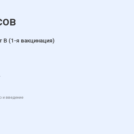
сов
т В (1-я вакцинация)
»
р и введение