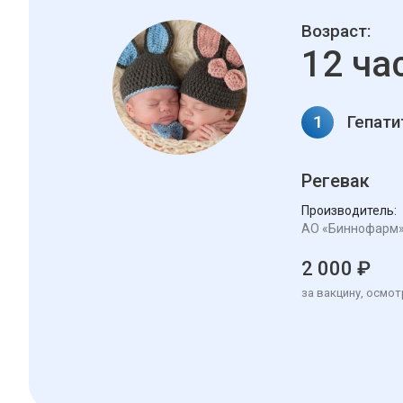
Возраст:
12 ча
1
Гепати
Регевак
Производитель:
АО «Биннофарм
2 000 ₽
за вакцину, осмот