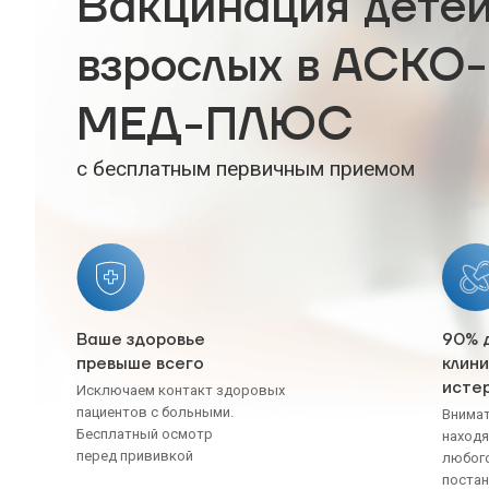
Вакцинация детей
взрослых в АСКО-
МЕД-ПЛЮС
с бесплатным первичным приемом
Ваше здоровье
90% 
превыше всего
клини
исте
Исключаем контакт здоровых
пациентов с больными.
Внимат
Бесплатный осмотр
находя
перед прививкой
любого
постан