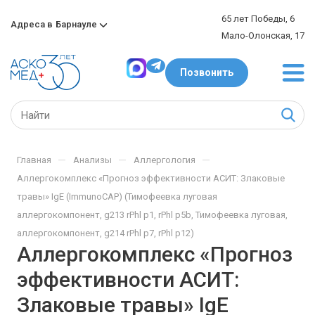
65 лет Победы, 6
Адреса в
Барнауле
Мало-Олонская, 17
Позвонить
—
—
—
Главная
Анализы
Аллергология
Аллергокомплекс «Прогноз эффективности АСИТ: Злаковые
травы» IgE (ImmunoCAP) (Тимофеевка луговая
аллергокомпонент, g213 rPhl p1, rPhl p5b, Тимофеевка луговая,
аллергокомпонент, g214 rPhl p7, rPhl p12)
Аллергокомплекс «Прогноз
эффективности АСИТ:
Злаковые травы» IgE