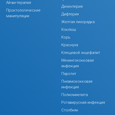
Ай-ви-терапия
Дизентерия
Проктологические
Дифтерия
манипуляции
Желтая лихорадка
Коклюш
Корь
Краснуха
Клещевой энцефалит
Менингококковая
инфекция
Паротит
Пневмококковая
инфекция
Полиомиелита
Ротавирусная инфекция
Столбняк