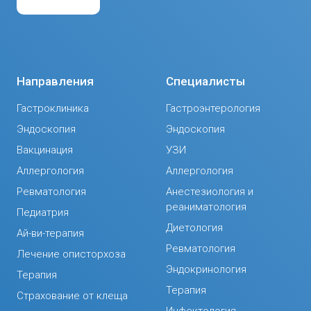
Направления
Специалисты
Гастроклиника
Гастроэнтерология
Эндоскопия
Эндоскопия
Вакцинация
УЗИ
Аллергология
Аллергология
Ревматология
Анестезиология и
реаниматология
Педиатрия
Диетология
Ай-ви-терапия
Ревматология
Лечение описторхоза
Эндокринология
Терапия
Терапия
Страхование от клеща
Инфектология