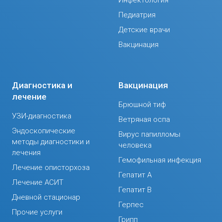
Педиатрия
Детские врачи
Вакцинация
Диагностика и
Вакцинация
лечение
Брюшной тиф
УЗИ-диагностика
Ветряная оспа
Эндоскопические
Вирус папилломы
методы диагностики и
человека
лечения
Гемофильная инфекция
Лечение описторхоза
Гепатит А
Лечение АСИТ
Гепатит В
Дневной стационар
Герпес
Прочие услуги
Грипп