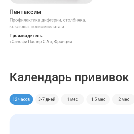
Пентаксим
Профилактика дифтерии, столбняка,
коклюша, полиомиелита и
гемофильной инфекции
Производитель:
«Санофи Пастер С.А.», Франция
Календарь прививок
12 часов
3-7 дней
1 мес
1,5 мес
2 мес