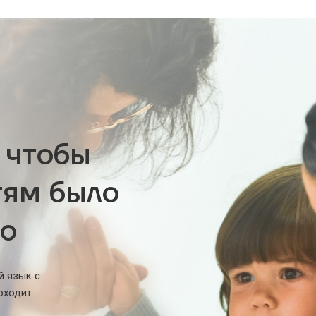
 чтобы
тям было
но
й язык с
оходит