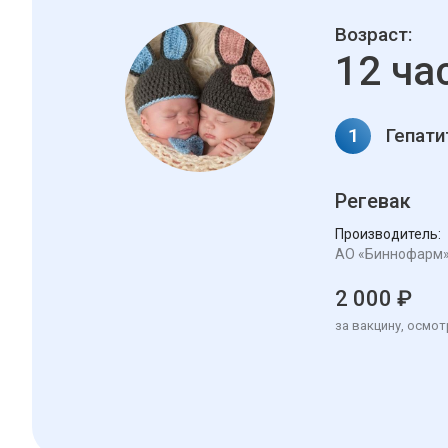
Возраст:
12 ча
1
Гепати
Регевак
Производитель:
АО «Биннофарм
2 000 ₽
за вакцину, осмот