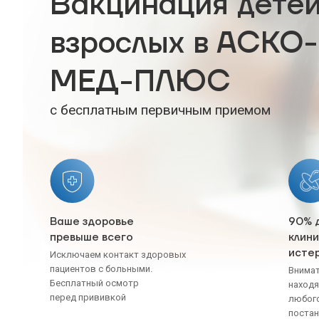
Вакцинация детей
взрослых в АСКО-
МЕД-ПЛЮС
с бесплатным первичным приемом
Ваше здоровье
90% 
превыше всего
клини
исте
Исключаем контакт здоровых
пациентов с больными.
Внимат
Бесплатный осмотр
находя
перед прививкой
любого
постан