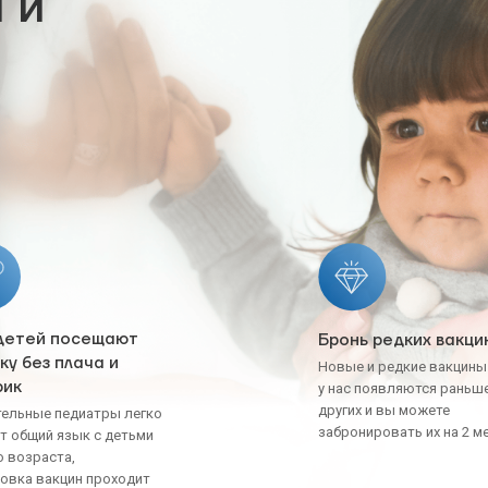
 и
детей посещают
Бронь редких вакци
ку без плача и
Новые и редкие вакцин
рик
у нас появляются рань
других и вы можете
ельные педиатры легко
забронировать их на 2 м
т общий язык с детьми
 возраста,
овка вакцин проходит