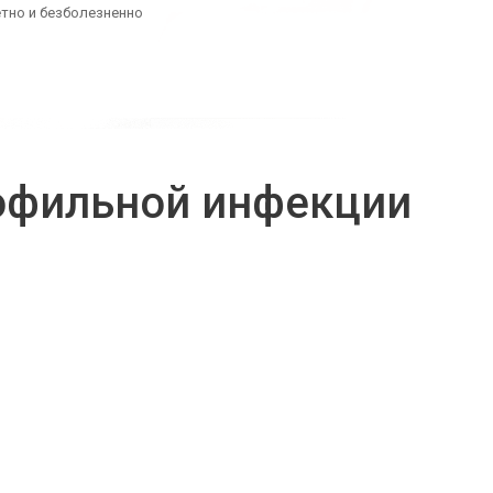
тно и безболезненно
офильной инфекции