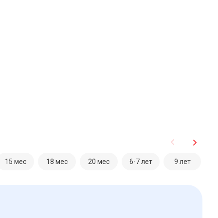
15 мес
18 мес
20 мес
6-7 лет
9 лет
1