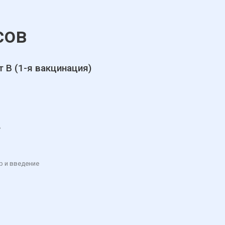
сов
т В (1-я вакцинация)
»
р и введение