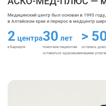
АСКО-МЕД-ПЛЮС — м
Медицинский центр был основан в 1995 году,
в Алтайском крае и перерос в медцентр шир
2
30
> 5
центра
лет
в Барнауле
помогаем пациентам
остались дов
оставаться здоровыми
нашими услуга