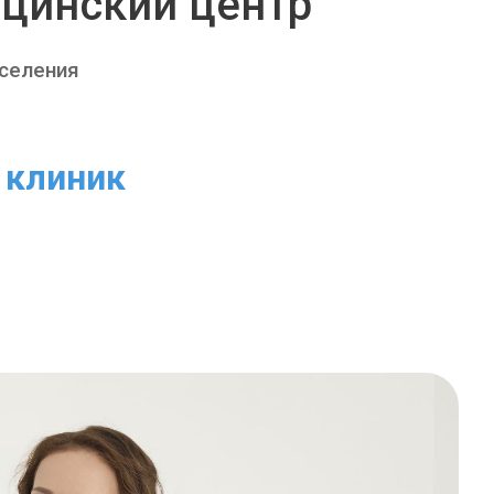
цинский центр
аселения
клиник