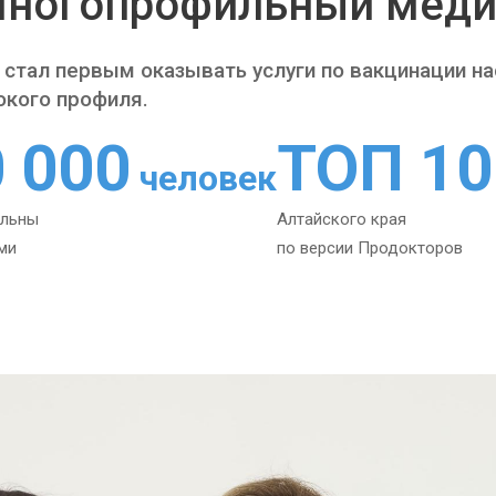
ногопрофильный меди
 стал первым оказывать услуги по вакцинации н
окого профиля.
0 000
ТОП 10
человек
ольны
Алтайского края
ми
по версии Продокторов