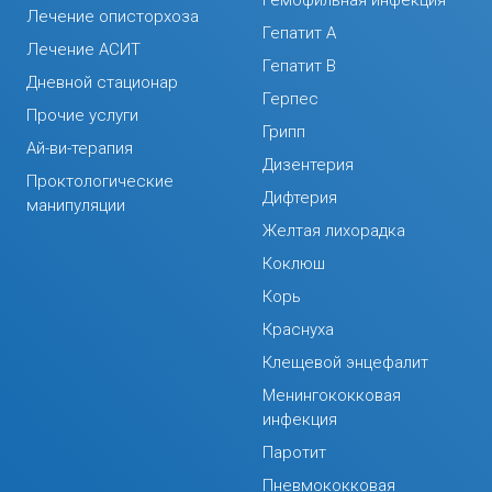
Гемофильная инфекция
Лечение описторхоза
Гепатит А
Лечение АСИТ
Гепатит В
Дневной стационар
Герпес
Прочие услуги
Грипп
Ай-ви-терапия
Дизентерия
Проктологические
Дифтерия
манипуляции
Желтая лихорадка
Коклюш
Корь
Краснуха
Клещевой энцефалит
Менингококковая
инфекция
Паротит
Пневмококковая