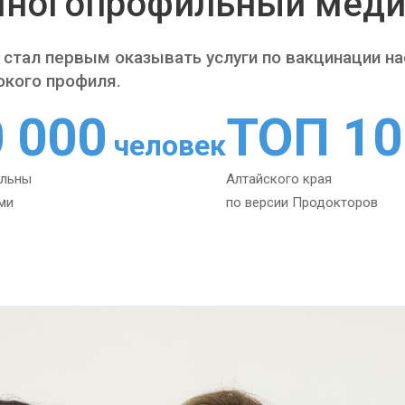
ногопрофильный меди
 стал первым оказывать услуги по вакцинации н
окого профиля.
0 000
ТОП 10
человек
ольны
Алтайского края
ми
по версии Продокторов