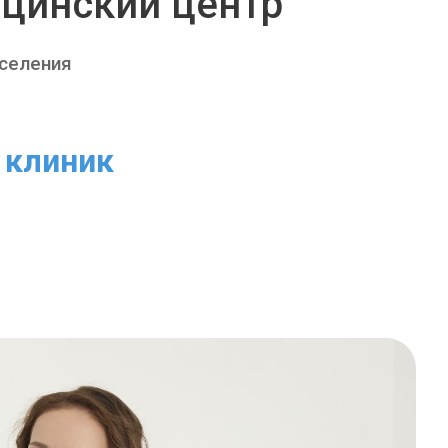
цинский центр
аселения
клиник