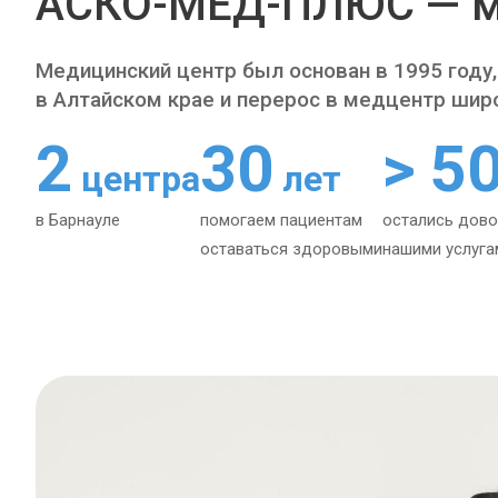
АСКО-МЕД-ПЛЮС — м
Медицинский центр был основан в 1995 году,
в Алтайском крае и перерос в медцентр шир
2
30
> 5
центра
лет
в Барнауле
помогаем пациентам
остались дов
оставаться здоровыми
нашими услуга