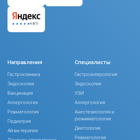
4.8/5
Направления
Специалисты
Гастроклиника
Гастроэнтерология
Эндоскопия
Эндоскопия
Вакцинация
УЗИ
Аллергология
Аллергология
Ревматология
Анестезиология и
реаниматология
Педиатрия
Диетология
Ай-ви-терапия
Ревматология
Лечение описторхоза