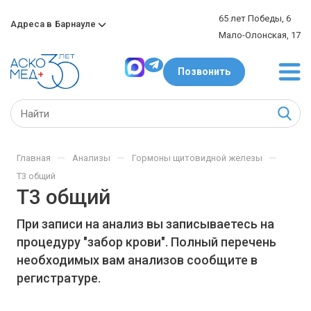
65 лет Победы, 6
Адреса в
Барнауле
Мало-Олонская, 17
Позвонить
—
—
—
Главная
Анализы
Гормоны щитовидной железы
Т3 общий
Т3 общий
При записи на анализ вы записываетесь на
процедуру "забор крови". Полный перечень
необходимых вам анализов сообщите в
регистратуре.