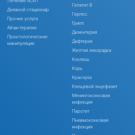
Лечение АСИТ
Гепатит В
Дневной стационар
Герпес
Прочие услуги
Грипп
Ай-ви-терапия
Дизентерия
Проктологические
Дифтерия
манипуляции
Желтая лихорадка
Коклюш
Корь
Краснуха
Клещевой энцефалит
Менингококковая
инфекция
Паротит
Пневмококковая
инфекция