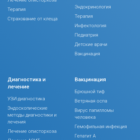
Эндокринология
Терапия
Терапия
Страхование от клеща
Инфектология
Педиатрия
Детские врачи
Вакцинация
Диагностика и
Вакцинация
лечение
Брюшной тиф
УЗИ-диагностика
Ветряная оспа
Эндоскопические
Вирус папилломы
методы диагностики и
человека
лечения
Гемофильная инфекция
Лечение описторхоза
Гепатит А