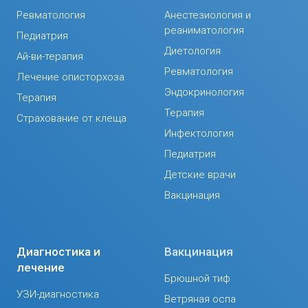
Ревматология
Анестезиология и
реаниматология
Педиатрия
Диетология
Ай-ви-терапия
Ревматология
Лечение описторхоза
Эндокринология
Терапия
Терапия
Страхование от клеща
Инфектология
Педиатрия
Детские врачи
Вакцинация
Диагностика и
Вакцинация
лечение
Брюшной тиф
УЗИ-диагностика
Ветряная оспа