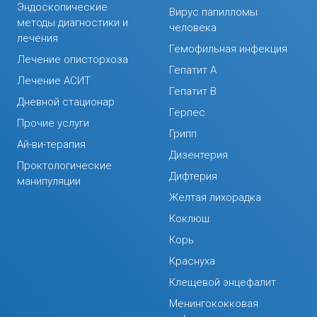
Эндоскопические
Вирус папилломы
методы диагностики и
человека
лечения
Гемофильная инфекция
Лечение описторхоза
Гепатит А
Лечение АСИТ
Гепатит В
Дневной стационар
Герпес
Прочие услуги
Грипп
Ай-ви-терапия
Дизентерия
Проктологические
Дифтерия
манипуляции
Желтая лихорадка
Коклюш
Корь
Краснуха
Клещевой энцефалит
Менингококковая