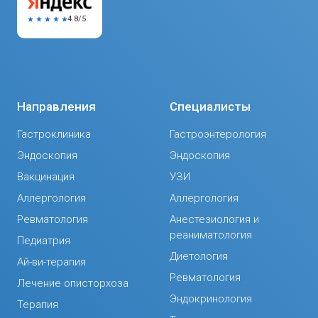
4.8/5
Направления
Специалисты
Гастроклиника
Гастроэнтерология
Эндоскопия
Эндоскопия
Вакцинация
УЗИ
Аллергология
Аллергология
Ревматология
Анестезиология и
реаниматология
Педиатрия
Диетология
Ай-ви-терапия
Ревматология
Лечение описторхоза
Эндокринология
Терапия