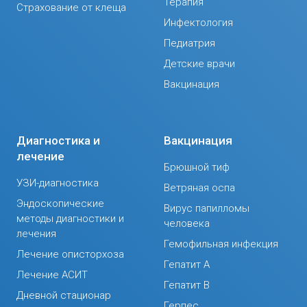
Терапия
Страхование от клеща
Инфектология
Педиатрия
Детские врачи
Вакцинация
Диагностика и
Вакцинация
лечение
Брюшной тиф
УЗИ-диагностика
Ветряная оспа
Эндоскопические
Вирус папилломы
методы диагностики и
человека
лечения
Гемофильная инфекция
Лечение описторхоза
Гепатит А
Лечение АСИТ
Гепатит В
Дневной стационар
Герпес