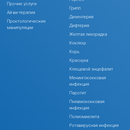
Прочие услуги
Грипп
Ай-ви-терапия
Дизентерия
Проктологические
Дифтерия
манипуляции
Желтая лихорадка
Коклюш
Корь
Краснуха
Клещевой энцефалит
Менингококковая
инфекция
Паротит
Пневмококковая
инфекция
Полиомиелита
Ротавирусная инфекция