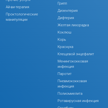
Грипп
Ай-ви-терапия
Дизентерия
Проктологические
Дифтерия
манипуляции
Желтая лихорадка
Коклюш
Корь
Краснуха
Клещевой энцефалит
Менингококковая
инфекция
Паротит
Пневмококковая
инфекция
Полиомиелита
Ротавирусная инфекция