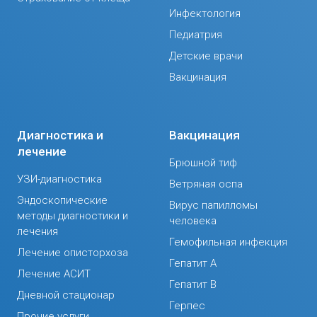
Инфектология
Педиатрия
Детские врачи
Вакцинация
Диагностика и
Вакцинация
лечение
Брюшной тиф
УЗИ-диагностика
Ветряная оспа
Эндоскопические
Вирус папилломы
методы диагностики и
человека
лечения
Гемофильная инфекция
Лечение описторхоза
Гепатит А
Лечение АСИТ
Гепатит В
Дневной стационар
Герпес
Прочие услуги