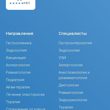
4.8/5
Направления
Специалисты
Гастроклиника
Гастроэнтерология
Эндоскопия
Эндоскопия
Вакцинация
УЗИ
Аллергология
Аллергология
Ревматология
Анестезиология и
реаниматология
Педиатрия
Диетология
Ай-ви-терапия
Ревматология
Лечение описторхоза
Эндокринология
Терапия
Терапия
Страхование от клеща