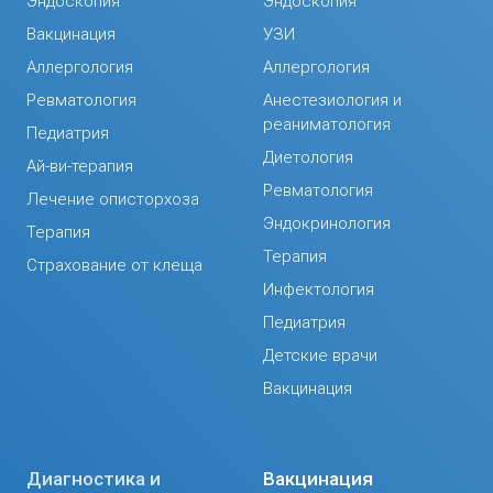
Эндоскопия
Эндоскопия
Вакцинация
УЗИ
Аллергология
Аллергология
Ревматология
Анестезиология и
реаниматология
Педиатрия
Диетология
Ай-ви-терапия
Ревматология
Лечение описторхоза
Эндокринология
Терапия
Терапия
Страхование от клеща
Инфектология
Педиатрия
Детские врачи
Вакцинация
Диагностика и
Вакцинация