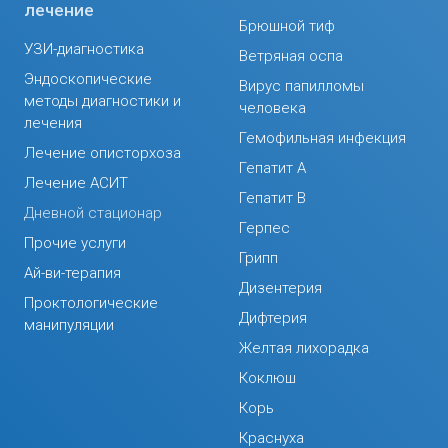
лечение
Брюшной тиф
УЗИ-диагностика
Ветряная оспа
Эндоскопические
Вирус папилломы
методы диагностики и
человека
лечения
Гемофильная инфекция
Лечение описторхоза
Гепатит А
Лечение АСИТ
Гепатит В
Дневной стационар
Герпес
Прочие услуги
Грипп
Ай-ви-терапия
Дизентерия
Проктологические
Дифтерия
манипуляции
Желтая лихорадка
Коклюш
Корь
Краснуха