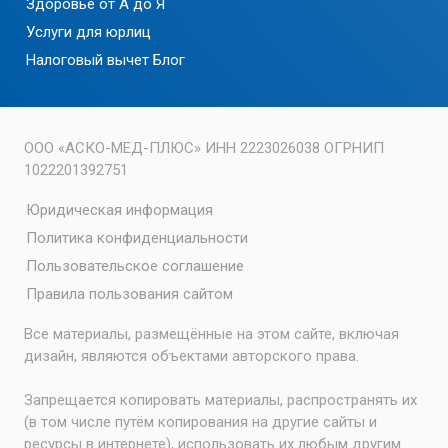
Здоровье от А до Я
Услуги для юрлиц
Налоговый вычет
Блог
ООО «АСКО-МЕД-ПЛЮС» ИНН 2223026038 ОГРНИП
1022201392751
Юридическая информация
Политика конфиденциальности
Пользовательское соглашение
Правила пользования сайтом
Все материалы, размещённые на этом сайте, включая
дизайн, являются объектами авторского права.
Запрещается копировать материалы, распространять их
(в том числе путём копирования на другие сайты и
ресурсы в интернете), использовать их любым другим