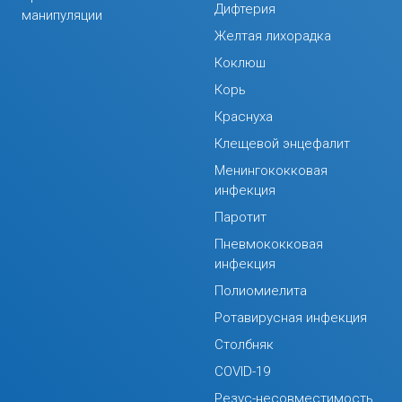
Дифтерия
манипуляции
Желтая лихорадка
Коклюш
Корь
Краснуха
Клещевой энцефалит
Менингококковая
инфекция
Паротит
Пневмококковая
инфекция
Полиомиелита
Ротавирусная инфекция
Столбняк
COVID-19
Резус-несовместимость