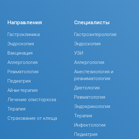
Направления
Специалисты
Гастроклиника
Гастроэнтерология
Эндоскопия
Эндоскопия
Вакцинация
УЗИ
Аллергология
Аллергология
Ревматология
Анестезиология и
реаниматология
Педиатрия
Диетология
Ай-ви-терапия
Ревматология
Лечение описторхоза
Эндокринология
Терапия
Терапия
Страхование от клеща
Инфектология
Педиатрия