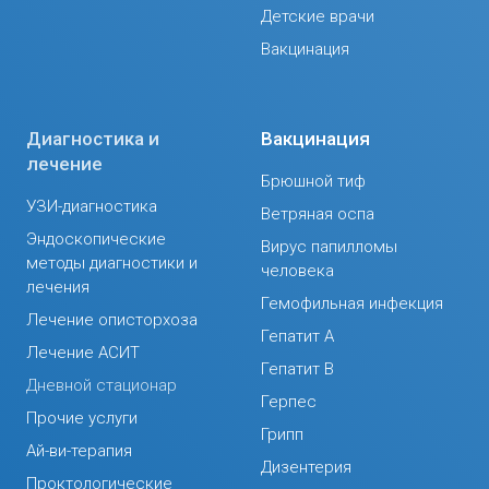
Детские врачи
Вакцинация
Диагностика и
Вакцинация
лечение
Брюшной тиф
УЗИ-диагностика
Ветряная оспа
Эндоскопические
Вирус папилломы
методы диагностики и
человека
лечения
Гемофильная инфекция
Лечение описторхоза
Гепатит А
Лечение АСИТ
Гепатит В
Дневной стационар
Герпес
Прочие услуги
Грипп
Ай-ви-терапия
Дизентерия
Проктологические