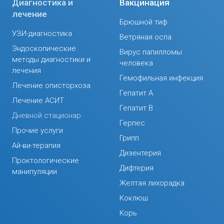
Диагностика и
Вакцинация
лечение
Брюшной тиф
УЗИ-диагностика
Ветряная оспа
Эндоскопические
Вирус папилломы
методы диагностики и
человека
лечения
Гемофильная инфекция
Лечение описторхоза
Гепатит А
Лечение АСИТ
Гепатит В
Дневной стационар
Герпес
Прочие услуги
Грипп
Ай-ви-терапия
Дизентерия
Проктологические
Дифтерия
манипуляции
Желтая лихорадка
Коклюш
Корь