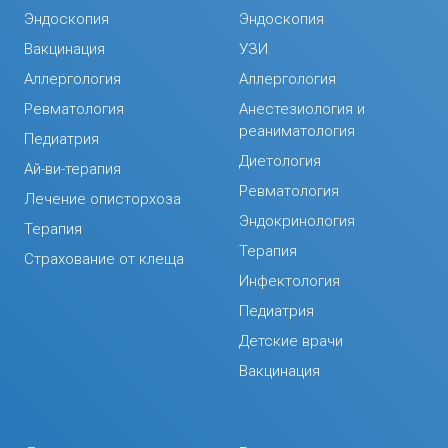
Эндоскопия
Эндоскопия
Вакцинация
УЗИ
Аллергология
Аллергология
Ревматология
Анестезиология и
реаниматология
Педиатрия
Диетология
Ай-ви-терапия
Ревматология
Лечение описторхоза
Эндокринология
Терапия
Терапия
Страхование от клеща
Инфектология
Педиатрия
Детские врачи
Вакцинация