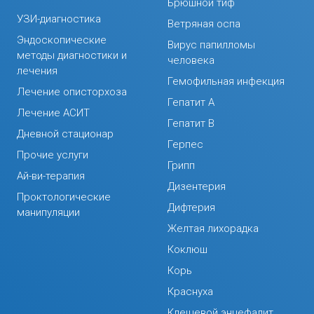
Брюшной тиф
УЗИ-диагностика
Ветряная оспа
Эндоскопические
Вирус папилломы
методы диагностики и
человека
лечения
Гемофильная инфекция
Лечение описторхоза
Гепатит А
Лечение АСИТ
Гепатит В
Дневной стационар
Герпес
Прочие услуги
Грипп
Ай-ви-терапия
Дизентерия
Проктологические
Дифтерия
манипуляции
Желтая лихорадка
Коклюш
Корь
Краснуха
Клещевой энцефалит