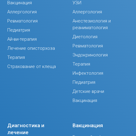
Вакцинация
УЗИ
Аллергология
Аллергология
Ревматология
Анестезиология и
реаниматология
Педиатрия
Диетология
Ай-ви-терапия
Ревматология
Лечение описторхоза
Эндокринология
Терапия
Терапия
Страхование от клеща
Инфектология
Педиатрия
Детские врачи
Вакцинация
Диагностика и
Вакцинация
лечение