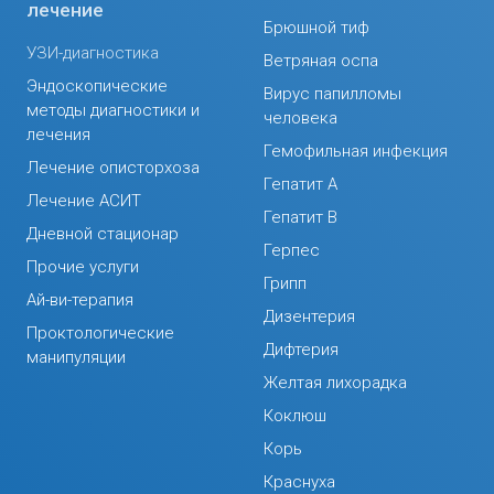
лечение
Брюшной тиф
УЗИ-диагностика
Ветряная оспа
Эндоскопические
Вирус папилломы
методы диагностики и
человека
лечения
Гемофильная инфекция
Лечение описторхоза
Гепатит А
Лечение АСИТ
Гепатит В
Дневной стационар
Герпес
Прочие услуги
Грипп
Ай-ви-терапия
Дизентерия
Проктологические
Дифтерия
манипуляции
Желтая лихорадка
Коклюш
Корь
Краснуха