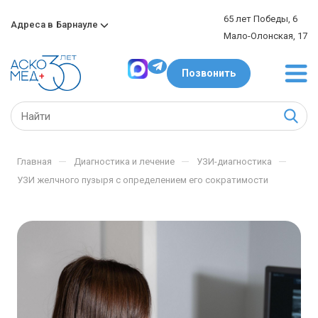
65 лет Победы, 6
Адреса в
Барнауле
Мало-Олонская, 17
Позвонить
—
—
—
Главная
Диагностика и лечение
УЗИ-диагностика
УЗИ желчного пузыря с определением его сократимости