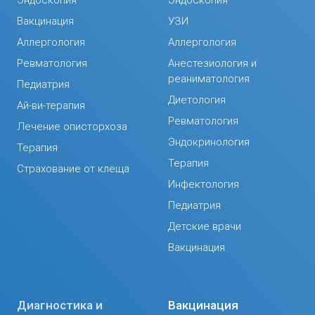
Вакцинация
УЗИ
Аллергология
Аллергология
Ревматология
Анестезиология и
реаниматология
Педиатрия
Диетология
Ай-ви-терапия
Ревматология
Лечение описторхоза
Эндокринология
Терапия
Терапия
Страхование от клеща
Инфектология
Педиатрия
Детские врачи
Вакцинация
Диагностика и
Вакцинация