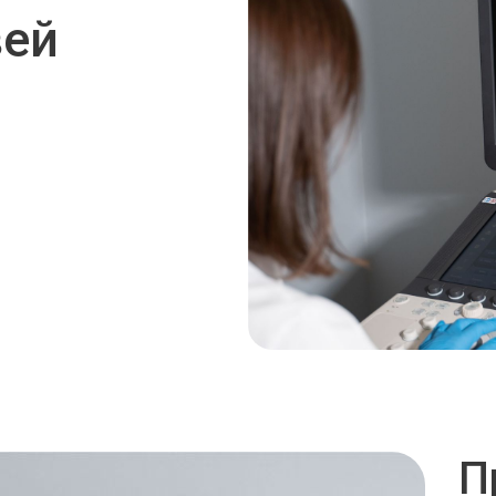
вей
П