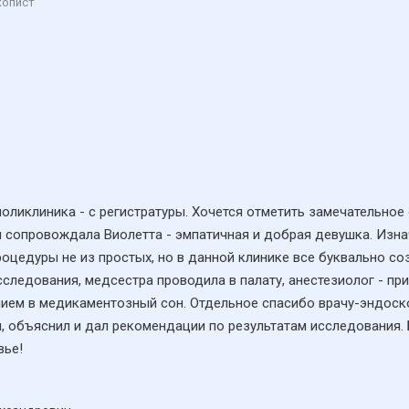
копист
 поликлиника - с регистратуры. Хочется отметить замечательное
ня сопровождала Виолетта - эмпатичная и добрая девушка. Из
оцедуры не из простых, но в данной клинике все буквально со
следования, медсестра проводила в палату, анестезиолог - пр
ием в медикаментозный сон. Отдельное спасибо врачу-эндоскоп
л, объяснил и дал рекомендации по результатам исследования. 
вье!