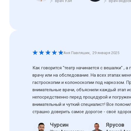
Врач УЗИ
Врач-эндос
Аня Павляшик
,
29 января 2025
Как говорится "театр начинается с вешалки" , а
врачу или на обследование. На всех этапах ме
гастроскопии и колоноскопии под наркозом. Пр
внимательные врачи, объяснили каждый этап ис
непосредственно перед процедурой и погружен
внимательный и чуткий специалист! Все поясни
страшно доверить самое дорогое - своё здоро
Чурсин
Ярусов