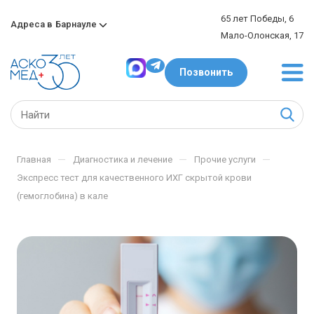
65 лет Победы, 6
Адреса в
Барнауле
Мало-Олонская, 17
Позвонить
—
—
—
Главная
Диагностика и лечение
Прочие услуги
Экспресс тест для качественного ИХГ скрытой крови
(гемоглобина) в кале