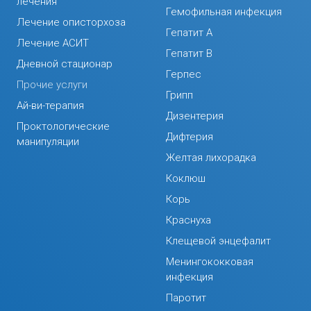
лечения
Гемофильная инфекция
Лечение описторхоза
Гепатит А
Лечение АСИТ
Гепатит В
Дневной стационар
Герпес
Прочие услуги
Грипп
Ай-ви-терапия
Дизентерия
Проктологические
Дифтерия
манипуляции
Желтая лихорадка
Коклюш
Корь
Краснуха
Клещевой энцефалит
Менингококковая
инфекция
Паротит