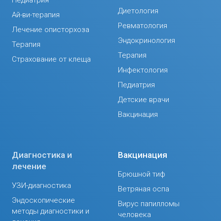
Диетология
Ай-ви-терапия
Ревматология
Лечение описторхоза
Эндокринология
Терапия
Терапия
Страхование от клеща
Инфектология
Педиатрия
Детские врачи
Вакцинация
Диагностика и
Вакцинация
лечение
Брюшной тиф
УЗИ-диагностика
Ветряная оспа
Эндоскопические
Вирус папилломы
методы диагностики и
человека