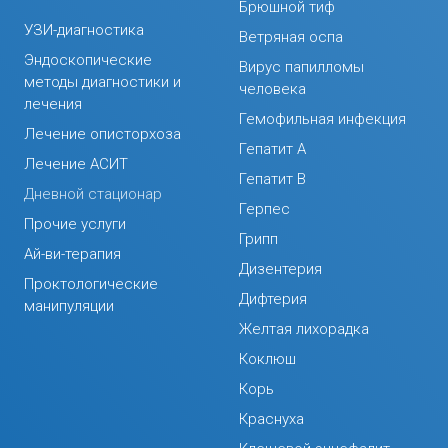
Брюшной тиф
УЗИ-диагностика
Ветряная оспа
Эндоскопические
Вирус папилломы
методы диагностики и
человека
лечения
Гемофильная инфекция
Лечение описторхоза
Гепатит А
Лечение АСИТ
Гепатит В
Дневной стационар
Герпес
Прочие услуги
Грипп
Ай-ви-терапия
Дизентерия
Проктологические
Дифтерия
манипуляции
Желтая лихорадка
Коклюш
Корь
Краснуха