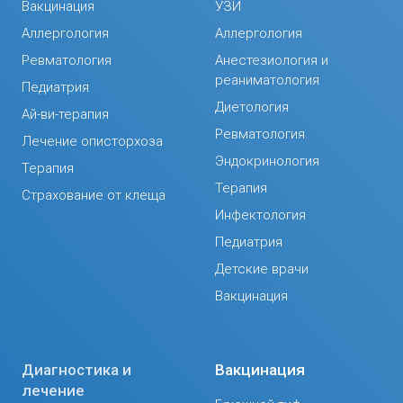
Вакцинация
УЗИ
Аллергология
Аллергология
Ревматология
Анестезиология и
реаниматология
Педиатрия
Диетология
Ай-ви-терапия
Ревматология
Лечение описторхоза
Эндокринология
Терапия
Терапия
Страхование от клеща
Инфектология
Педиатрия
Детские врачи
Вакцинация
Диагностика и
Вакцинация
лечение