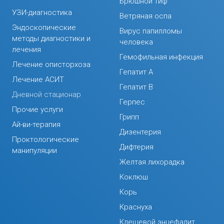
Брюшной тиф
УЗИ-диагностика
Ветряная оспа
Эндоскопические
Вирус папилломы
методы диагностики и
человека
лечения
Гемофильная инфекция
Лечение описторхоза
Гепатит А
Лечение АСИТ
Гепатит В
Дневной стационар
Герпес
Прочие услуги
Грипп
Ай-ви-терапия
Дизентерия
Проктологические
Дифтерия
манипуляции
Желтая лихорадка
Коклюш
Корь
Краснуха
Клещевой энцефалит