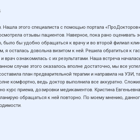
5
ы. Нашла этого специалиста с помощью портала «ПроДокторов»
росмотрела отзывы пациентов. Наверное, пока рано оценивать 
ю, было бы удобно обращаться к врачу и во второй филиал клин
, я осталась довольна визитом к ней. Решила обратиться к га
и врач ознакомилась с их результатами. Наша встреча началась
данном случае этого оказалось вполне достаточно, мы все успе
оставила план предварительной терапии и направила на УЗИ​, та
полне комфортно, ведь доктор выполнила все аккуратно. Сложи
но курс приема, дозировки медикаментов. Кристина Евгеньевн
 Планирую обращаться к ней повторно. По моему мнению, данн
одимости.