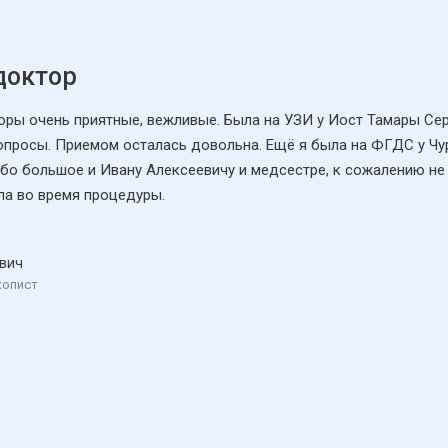
доктор
торы очень приятные, вежливые. Была на УЗИ у Иост Тамары Се
вопросы. Приемом осталась довольна. Ещё я была на ФГДС у Чу
бо большое и Ивану Алексеевичу и медсестре, к сожалению не
ла во время процедуры.
вич
копист