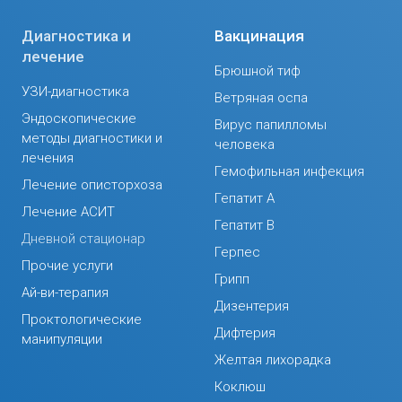
Диагностика и
Вакцинация
лечение
Брюшной тиф
УЗИ-диагностика
Ветряная оспа
Эндоскопические
Вирус папилломы
методы диагностики и
человека
лечения
Гемофильная инфекция
Лечение описторхоза
Гепатит А
Лечение АСИТ
Гепатит В
Дневной стационар
Герпес
Прочие услуги
Грипп
Ай-ви-терапия
Дизентерия
Проктологические
Дифтерия
манипуляции
Желтая лихорадка
Коклюш