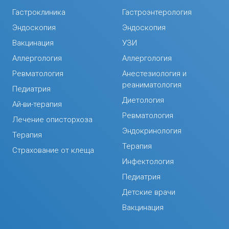
Гастроклиника
Гастроэнтерология
Эндоскопия
Эндоскопия
Вакцинация
УЗИ
Аллергология
Аллергология
Ревматология
Анестезиология и
реаниматология
Педиатрия
Диетология
Ай-ви-терапия
Ревматология
Лечение описторхоза
Эндокринология
Терапия
Терапия
Страхование от клеща
Инфектология
Педиатрия
Детские врачи
Вакцинация