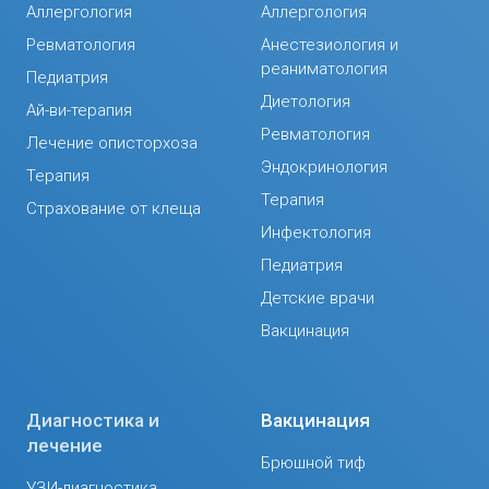
Аллергология
Аллергология
Ревматология
Анестезиология и
реаниматология
Педиатрия
Диетология
Ай-ви-терапия
Ревматология
Лечение описторхоза
Эндокринология
Терапия
Терапия
Страхование от клеща
Инфектология
Педиатрия
Детские врачи
Вакцинация
Диагностика и
Вакцинация
лечение
Брюшной тиф
УЗИ-диагностика