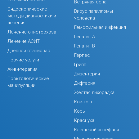
Ветряная оспа
Эндоскопические
Вирус папилломы
методы диагностики и
человека
лечения
Гемофильная инфекция
Лечение описторхоза
Гепатит А
Лечение АСИТ
Гепатит В
Дневной стационар
Герпес
Прочие услуги
Грипп
Ай-ви-терапия
Дизентерия
Проктологические
Дифтерия
манипуляции
Желтая лихорадка
Коклюш
Корь
Краснуха
Клещевой энцефалит
Менингококковая