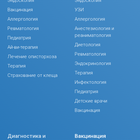
Эндоскопия
Эндоскопия
Вакцинация
УЗИ
Аллергология
Аллергология
Ревматология
Анестезиология и
реаниматология
Педиатрия
Диетология
Ай-ви-терапия
Ревматология
Лечение описторхоза
Эндокринология
Терапия
Терапия
Страхование от клеща
Инфектология
Педиатрия
Детские врачи
Вакцинация
Диагностика и
Вакцинация