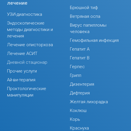
лечение
Брюшной тиф
УЗИ-диагностика
Ветряная оспа
Эндоскопические
Вирус папилломы
методы диагностики и
человека
лечения
Гемофильная инфекция
Лечение описторхоза
Гепатит А
Лечение АСИТ
Гепатит В
Дневной стационар
Герпес
Прочие услуги
Грипп
Ай-ви-терапия
Дизентерия
Проктологические
Дифтерия
манипуляции
Желтая лихорадка
Коклюш
Корь
Краснуха