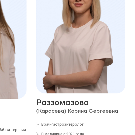
Раззомазова
(Карасева) Карина Сергеевна
Врач-гастроэнтеролог
 Ай-ви-терапии
В медицине с 2021 года