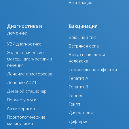
Вакцинация
Диагностика и
Вакцинация
лечение
Брюшной тиф
УЗИ-диагностика
Ветряная оспа
Эндоскопические
Вирус папилломы
методы диагностики и
человека
лечения
Гемофильная инфекция
Лечение описторхоза
Гепатит А
Лечение АСИТ
Гепатит В
Дневной стационар
Герпес
Прочие услуги
Грипп
Ай-ви-терапия
Дизентерия
Проктологические
Дифтерия
манипуляции