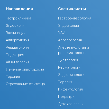
Направления
Специалисты
Гастроклиника
Гастроэнтерология
Эндоскопия
Эндоскопия
Вакцинация
УЗИ
Аллергология
Аллергология
Ревматология
Анестезиология и
реаниматология
Педиатрия
Диетология
Ай-ви-терапия
Ревматология
Лечение описторхоза
Эндокринология
Терапия
Терапия
Страхование от клеща
Инфектология
Педиатрия
Детские врачи