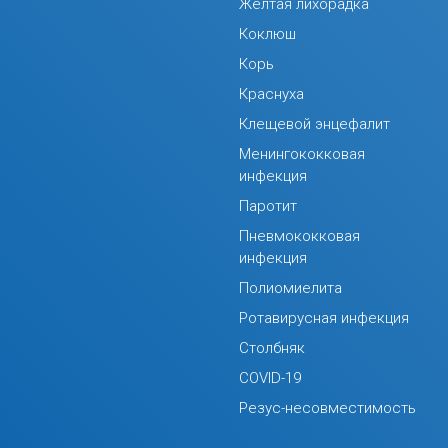
Желтая лихорадка
Коклюш
Корь
Краснуха
Клещевой энцефалит
Менингококковая
инфекция
Паротит
Пневмококковая
инфекция
Полиомиелита
Ротавирусная инфекция
Столбняк
COVID-19
Резус-несовместимость