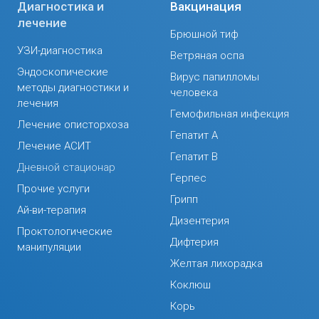
Диагностика и
Вакцинация
лечение
Брюшной тиф
УЗИ-диагностика
Ветряная оспа
Эндоскопические
Вирус папилломы
методы диагностики и
человека
лечения
Гемофильная инфекция
Лечение описторхоза
Гепатит А
Лечение АСИТ
Гепатит В
Дневной стационар
Герпес
Прочие услуги
Грипп
Ай-ви-терапия
Дизентерия
Проктологические
Дифтерия
манипуляции
Желтая лихорадка
Коклюш
Корь