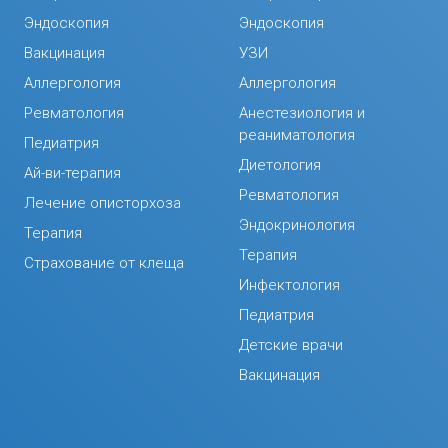
Эндоскопия
Эндоскопия
Вакцинация
УЗИ
Аллергология
Аллергология
Ревматология
Анестезиология и
реаниматология
Педиатрия
Диетология
Ай-ви-терапия
Ревматология
Лечение описторхоза
Эндокринология
Терапия
Терапия
Страхование от клеща
Инфектология
Педиатрия
Детские врачи
Вакцинация