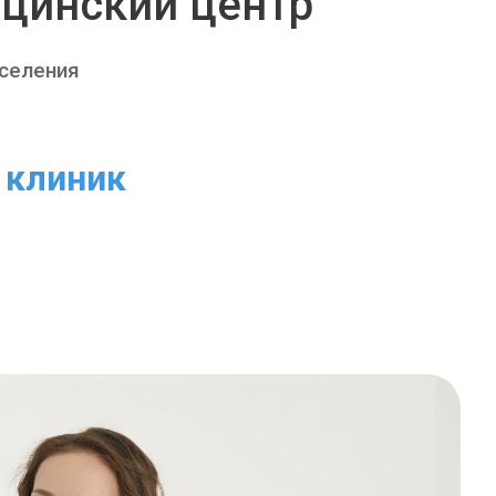
цинский центр
аселения
клиник