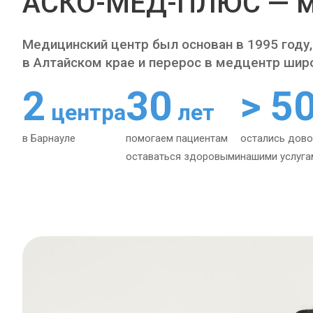
АСКО-МЕД-ПЛЮС — м
Медицинский центр был основан в 1995 году,
в Алтайском крае и перерос в медцентр шир
2
30
> 5
центра
лет
в Барнауле
помогаем пациентам
остались дов
оставаться здоровыми
нашими услуга