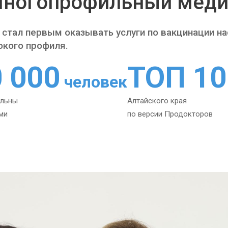
ногопрофильный меди
 стал первым оказывать услуги по вакцинации н
окого профиля.
0 000
ТОП 10
человек
ольны
Алтайского края
ми
по версии Продокторов