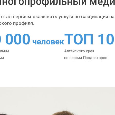
ногопрофильный меди
 стал первым оказывать услуги по вакцинации н
окого профиля.
0 000
ТОП 10
человек
ольны
Алтайского края
ми
по версии Продокторов