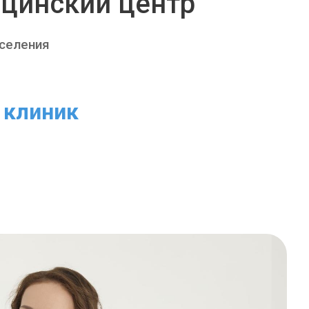
цинский центр
аселения
клиник