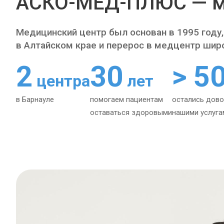
АСКО-МЕД-ПЛЮС — м
Медицинский центр был основан в 1995 году,
в Алтайском крае и перерос в медцентр шир
2
30
> 5
центра
лет
в Барнауле
помогаем пациентам
остались дов
оставаться здоровыми
нашими услуга