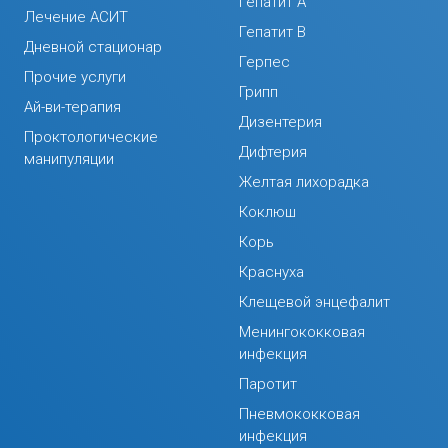
Гепатит А
Лечение АСИТ
Гепатит В
Дневной стационар
Герпес
Прочие услуги
Грипп
Ай-ви-терапия
Дизентерия
Проктологические
Дифтерия
манипуляции
Желтая лихорадка
Коклюш
Корь
Краснуха
Клещевой энцефалит
Менингококковая
инфекция
Паротит
Пневмококковая
инфекция