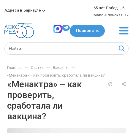
65 лет Победы, 6
Адреса в
Барнауле
Мало-Олонская, 17
Позвонить
—
—
—
Главная
Статьи
Вакцины
«Менактра» – как проверить, сработала ли вакцина?
«Менактра» – как
проверить,
сработала ли
вакцина?