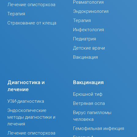
Ревматология
Лечение описторхоза
Эндокринология
Терапия
Терапия
Страхование от клеща
Инфектология
Педиатрия
Детские врачи
Вакцинация
Диагностика и
Вакцинация
лечение
Брюшной тиф
УЗИ-диагностика
Ветряная оспа
Эндоскопические
Вирус папилломы
методы диагностики и
человека
лечения
Гемофильная инфекция
Лечение описторхоза