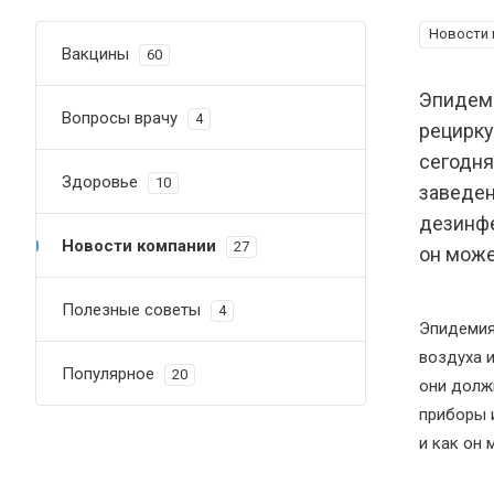
Новости 
Вакцины
60
Эпидеми
Вопросы врачу
4
рецирку
сегодня
Здоровье
10
заведен
дезинфе
Новости компании
27
он може
Полезные советы
4
Эпидемия
воздуха 
Популярное
20
они должн
приборы 
и как он 