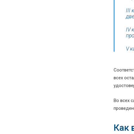
III
две
IV 
про
V к
Соответс
всех ост
удостове
Во всех 
проведен
Как 