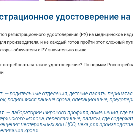
страционное удостоверение на
ется регистрационного удостоверения (РУ) на медицинское изд
ля производителя, и не каждый готов пройти этот сложный путь
яторы-облучатели с РУ значительно выше.
т потребоваться такое удостоверение? По нормам Роспотребнад
й:
ат. — родительные отделения, детские палаты перинат
ок, родившихся раньше срока, операционные, предопе
кат. — лаборатории широкого профиля, помещения, где 
еринского молока, перевязочные, палаты, где содержа
ещения нестерильных зон ЦСО, цеха для производства
еливания крови.