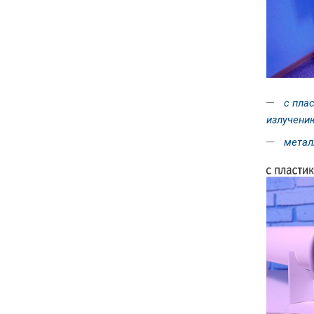
с пла
излучени
металл