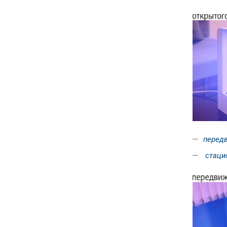
передв
стаци