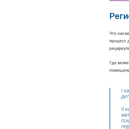
Реги
Что каса
процесс д
рециркул
Где може
помещени
I к
дет
II 
мат
пом
пер