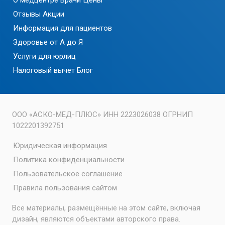
О медцентре
Врачи
Цены
Отзывы
Акции
Информация для пациентов
Здоровье от А до Я
Услуги для юрлиц
Налоговый вычет
Блог
ООО «АСКО-МЕД-ПЛЮС» ИНН 2223026038 ОГРНИП
1022201392751
Юридическая информация
Политика конфиденциальности
Пользовательское соглашение
Правила пользования сайтом
Все материалы, размещённые на этом сайте, включая
дизайн, являются объектами авторского права.