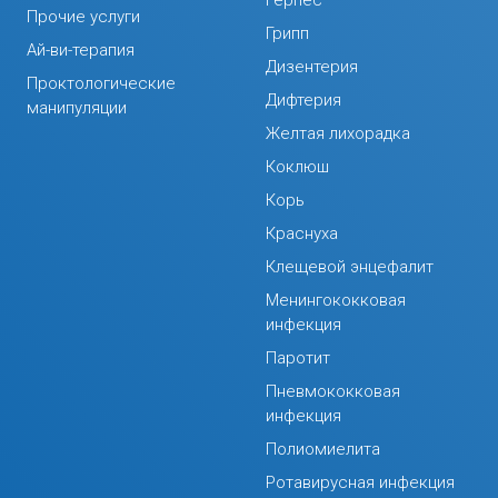
Герпес
Прочие услуги
Грипп
Ай-ви-терапия
Дизентерия
Проктологические
Дифтерия
манипуляции
Желтая лихорадка
Коклюш
Корь
Краснуха
Клещевой энцефалит
Менингококковая
инфекция
Паротит
Пневмококковая
инфекция
Полиомиелита
Ротавирусная инфекция