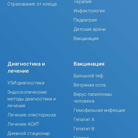
Терапия
Страхование от клеща
Инфектология
Педиатрия
Детские врачи
Вакцинация
Диагностика и
Вакцинация
лечение
Брюшной тиф
УЗИ-диагностика
Ветряная оспа
Эндоскопические
Вирус папилломы
методы диагностики и
человека
лечения
Гемофильная инфекция
Лечение описторхоза
Гепатит А
Лечение АСИТ
Гепатит В
Дневной стационар