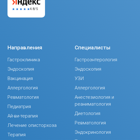
4.8/5
Направления
Специалисты
Гастроклиника
Гастроэнтерология
Эндоскопия
Эндоскопия
Вакцинация
УЗИ
Аллергология
Аллергология
Ревматология
Анестезиология и
реаниматология
Педиатрия
Диетология
Ай-ви-терапия
Ревматология
Лечение описторхоза
Эндокринология
Терапия